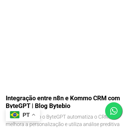
Integração entre n8n e Kommo CRM com
ByteGPT | Blog Bytebio
PT
Descubra como o ByteGPT automatiza o CRM,
melhora a personalização e utiliza análise preditiva