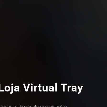
oja Virtual Tray
m cadastro de produtos e orientações
.