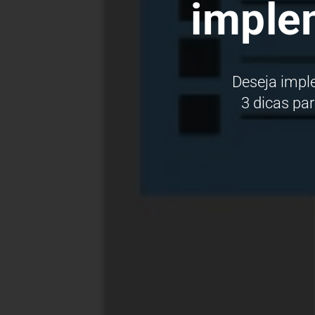
imple
Deseja impl
3 dicas pa